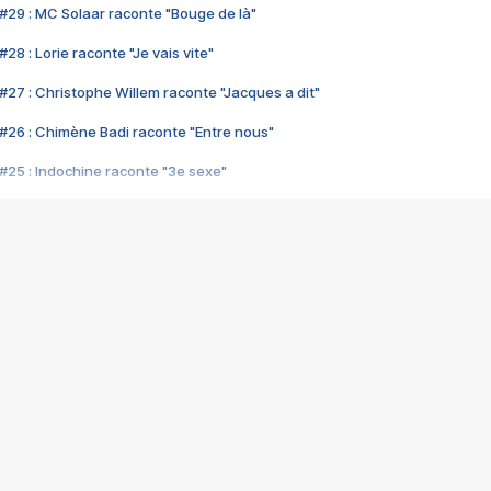
#29 : MC Solaar raconte "Bouge de là"
28 : Lorie raconte "Je vais vite"
#27 : Christophe Willem raconte "Jacques a dit"
#26 : Chimène Badi raconte "Entre nous"
#25 : Indochine raconte "3e sexe"
#24 : Zaho raconte "C'est chelou"
#23 : Patrick Bruel raconte "Au café des délices"
#22 : Kyo raconte "Le chemin"
#21 : Nolwenn Leroy raconte "Cassé"
#20 : Patrick Hernandez raconte "Born to be alive"
#19 : Lorie raconte "Près de moi"
#18 : Michael Jones raconte "A nos actes manqués" (avec Jean-Jacque
#17 : Khaled raconte "Aïcha"