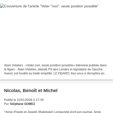
Alain Vidalies : «Voter non, seule position possible» Interview publiée dans
le figaro . Alain Vidalies, député PS des Landes et signataire de Gauche
Avenir, est hostile au traité simplifié. LE FIGARO. Irez-vous à Versailles pour
voter la modification...
Nicolas, Benoît et Michel
Publié le 11/01/2008 à 17:39
Par
Stéphane GOMEZ
*Anne (Frank) et Joseph (Ratzinger) Lorsqu'elle écrit son journal, Anne