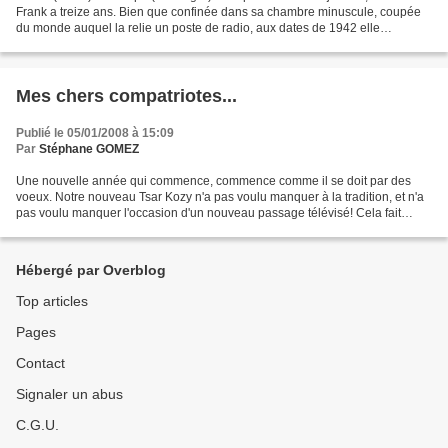
Frank a treize ans. Bien que confinée dans sa chambre minuscule, coupée
du monde auquel la relie un poste de radio, aux dates de 1942 elle
entretient de « chambre à gaz », de chasse...
Mes chers compatriotes...
Publié le 05/01/2008 à 15:09
Par
Stéphane GOMEZ
Une nouvelle année qui commence, commence comme il se doit par des
voeux. Notre nouveau Tsar Kozy n'a pas voulu manquer à la tradition, et n'a
pas voulu manquer l'occasion d'un nouveau passage télévisé! Cela fait
beaucoup de "nouveau", mais "on" nous...
Hébergé par Overblog
Top articles
Pages
Contact
Signaler un abus
C.G.U.