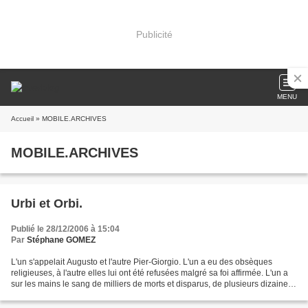
Publicité
MENU
Accueil
» MOBILE.ARCHIVES
MOBILE.ARCHIVES
Urbi et Orbi.
Publié le 28/12/2006 à 15:04
Par
Stéphane GOMEZ
L'un s'appelait Augusto et l'autre Pier-Giorgio. L'un a eu des obsèques
religieuses, à l'autre elles lui ont été refusées malgré sa foi affirmée. L'un a
sur les mains le sang de milliers de morts et disparus, de plusieurs dizaines
de milliers de torturés,...