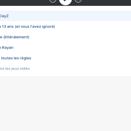
 DayZ
 a 13 ans (et vous l'avez ignoré)
e (littéralement)
im Rayan
 toutes les règles
s les jeux vidéo
us choquant de Rockstar ? - Le scandale BULLY
e plus moche de Steam
du RÊVE tourne au CAUCHEMAR
pendant 8 heures
it… à tort